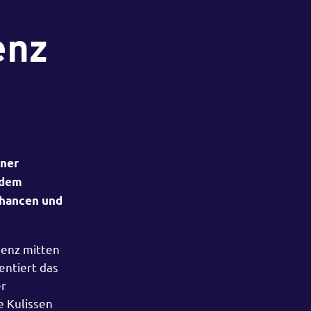
enz
iner
 dem
Chancen und
genz mitten
entiert das
er
e Kulissen