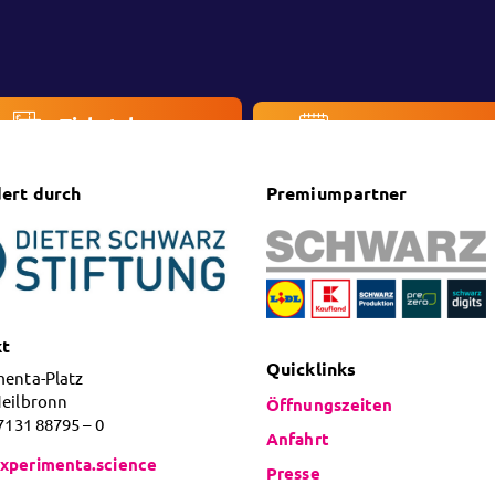
Ticketshop
Veranstaltung
ert durch
Premiumpartner
kt
Quicklinks
menta-Platz
Heilbronn
Öffnungszeiten
 7131 88795 – 0
Anfahrt
xperimenta.science
Presse