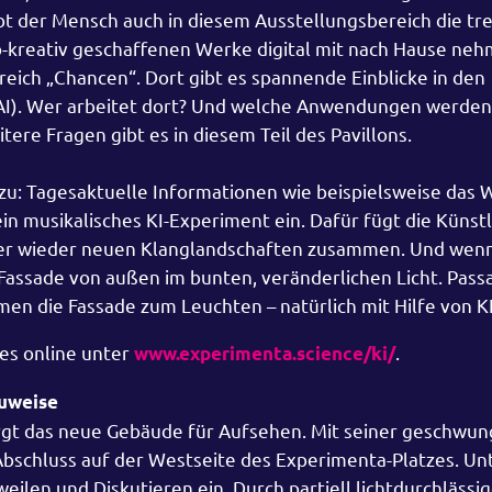
ibt der Mensch auch in diesem Ausstellungsbereich die tr
ko-kreativ geschaffenen Werke digital mit nach Hause ne
reich „Chancen“. Dort gibt es spannende Einblicke in den
IPAI). Wer arbeitet dort? Und welche Anwendungen werden
ere Fragen gibt es in diesem Teil des Pavillons.
 zu: Tagesaktuelle Informationen wie beispielsweise das 
ein musikalisches KI-Experiment ein. Dafür fügt die Künst
mer wieder neuen Klanglandschaften zusammen. Und wenn
ie Fassade von außen im bunten, veränderlichen Licht. Pas
en die Fassade zum Leuchten – natürlich mit Hilfe von KI
 es online unter
.
www.experimenta.science/ki/
auweise
 sorgt das neue Gebäude für Aufsehen. Mit seiner geschwu
 Abschluss auf der Westseite des Experimenta-Platzes. U
len und Diskutieren ein. Durch partiell lichtdurchlässi