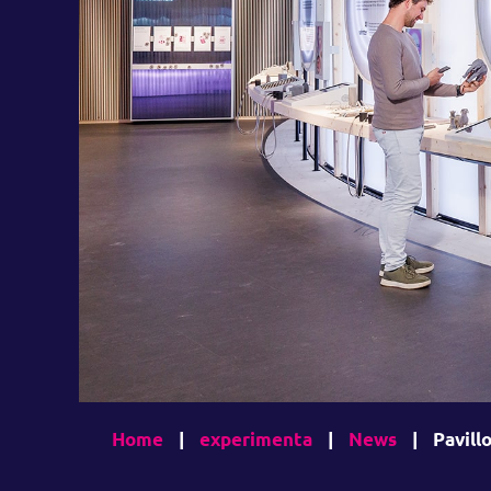
Home
|
experimenta
|
News
|
Pavill