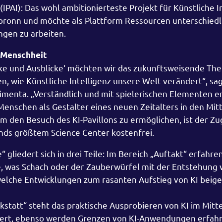
(IPAI): Das wohl ambitionierteste Projekt für Künstliche In
bronn und möchte als Plattform Ressourcen unterschiedl
gen zu arbeiten.
t Menschheit
icke und Ausblicke‘ möchten wir das zukunftsweisende The
n, wie Künstliche Intelligenz unsere Welt verändert“, sagt
imenta. „Verständlich und mit spielerischen Elementen e
enschen als Gestalter eines neuen Zeitalters in den Mitt
m den Besuch des KI-Pavillons zu ermöglichen, ist der Z
ds größtem Science Center kostenfrei.
“ gliedert sich in drei Teile: Im Bereich „Auftakt“ erfahre
, was Schach oder der Zauberwürfel mit der Entstehung v
elche Entwicklungen zum rasanten Aufstieg von KI beig
statt“ steht das praktische Ausprobieren von KI im Mitt
iert, ebenso werden Grenzen von KI-Anwendungen erfahr