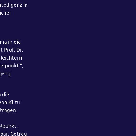
telligenz in
icher
ma in die
 Prof. Dr.
rleichtern
elpunkt “,
ugang
n die
on KI zu
etragen
elpunkt.
bar. Getreu