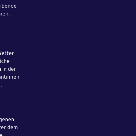
eibende
hmen.
Wetter
liche
 in der
santinnen
.
ngenen
nter dem
ge