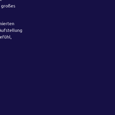
n großes
mierten
Aufstellung
efühl,