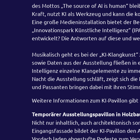
des Mottos „The source of AI is human“ ble
Kraft, nutzt KI als Werkzeug und kann die 
Eine große Medieninstallation bietet der Be
„Innovationspark Künstliche Intelligenz“ (
entwickelt? Die Antworten auf diese und weit
Musikalisch geht es bei der „KI-Klangkunst“
sowie Daten aus der Ausstellung fließen in 
Intelligenz einzelne Klangelemente zu im
Nacht die Ausstellung schläft, zeigt sich d
und Passanten bringen dabei mit ihren Stimm
Weitere Informationen zum KI-Pavillon gibt
Temporärer Ausstellungspavillon in Holzb
Nicht nur inhaltlich, auch architektonisch
Eingangsfassade bildet der KI-Pavillon den
Vordach laden abgestufte Podeste zum Verwei