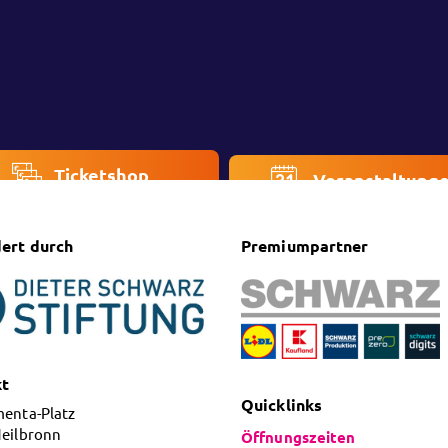
Ticketshop
Veranstaltung
ert durch
Premiumpartner
kt
Quicklinks
menta-Platz
Heilbronn
Öffnungszeiten