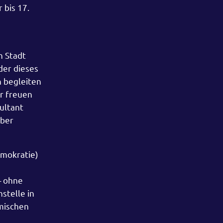
 bis 17.
n Stadt
der dieses
n begleiten
ir freuen
ultant
über
emokratie)
– ohne
stelle in
imischen