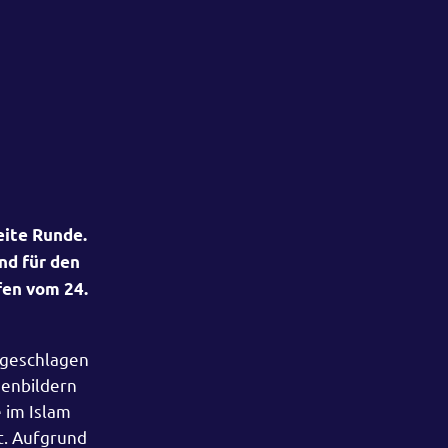
eite Runde.
nd für den
fen vom 24.
 geschlagen
nenbildern
 im Islam
. Aufgrund