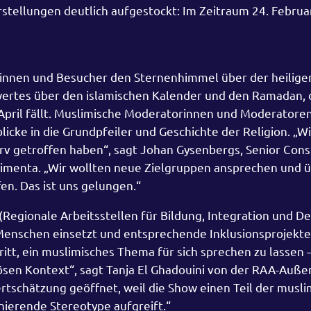
rstellungen deutlich aufgestockt: Im Zeitraum 24. Februar
innen und Besucher den Sternenhimmel über der heilige
wertes über den islamischen Kalender und den Ramadan, 
 April fällt. Muslimische Moderatorinnen und Moderatore
cke in die Grundpfeiler und Geschichte der Religion. „W
erv getroffen haben“, sagt Johan Gysenbergs, Senior Cons
imenta. „Wir wollten neue Zielgruppen ansprechen und 
en. Das ist uns gelungen.“
(Regionale Arbeitsstellen für Bildung, Integration und D
r Menschen einsetzt und entsprechende Inklusionsprojekte
ritt, ein muslimisches Thema für sich sprechen zu lassen 
ösen Kontext“, sagt Tanja El Ghadouini von der RAA-Außen
rtschätzung geöffnet, weil die Show einen Teil der musl
inierende Stereotype aufgreift.“