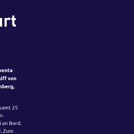
rt
menta
iff von
mberg,
esamt 25
n-
 an Bord.
d. Zum