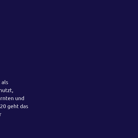
 als
nutzt,
ernten und
020 geht das
r