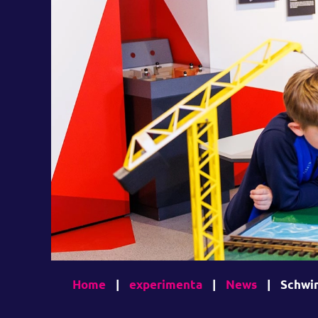
Home
|
experimenta
|
News
|
Schwim