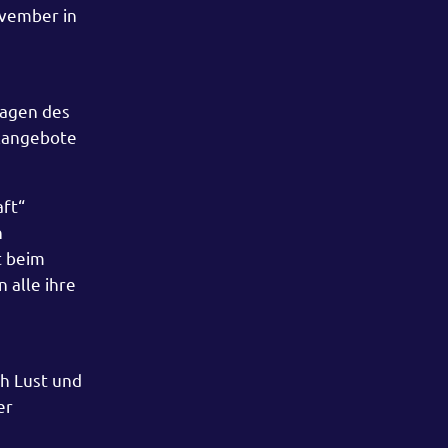
ovember in
ragen des
elangebote
aft“
n
t beim
 alle ihre
h Lust und
er