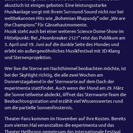
akustisch ist einiges geboten: Eine leistungsstarke
Musikanlage sorgt mit ihrem Surround-Sound nicht nur bei
weltbekannten Hits wie „Bohemian Rhapsody“ oder „We are
the Champions“ für Gänsehautmomente.
Musik steht auch bei einer weiteren Science Dome-Show im
Mittelpunkt: Bei „Moonbreaker 2121“ reist das Publikum am
3. April und 19. Juni auf die dunkle Seite des Mondes und
erlebt ein außergewöhnliches Musikfestival mit 3D-Klang
und Sternenprojektion.
Wer live die Sterne am Nachthimmel beobachten möchte, ist
bei der SkyNight richtig, die alle zwei Wochen am
Donnerstagabend in der Sternwarte auf dem Dach der
experimenta stattfindet. Auch wenn der Mond am 29. März
die Sonne teilweise abdeckt, öffnet das Sternwarte-Team die
Beobachtungsstation und erzählt viel Wissenswertes rund
um die partielle Sonnenfinsternis.
Theater-Fans kommen im November auf ihre Kosten. Bereits
zum vierten Mal veranstalten die experimenta und das
Theater Heilbronn gemeinsam das internationale Festival