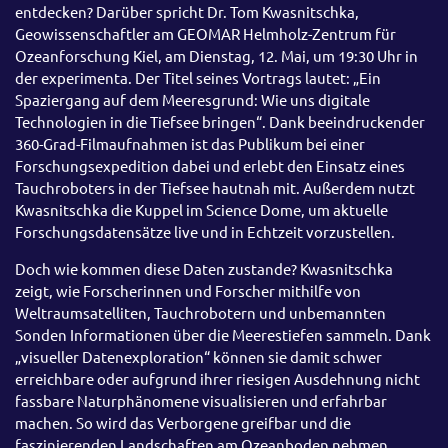
entdecken? Darüber spricht Dr. Tom Kwasnitschka,
Geowissenschaftler am GEOMAR Helmholz-Zentrum für
Ozeanforschung Kiel, am Dienstag, 12. Mai, um 19:30 Uhr in
der experimenta. Der Titel seines Vortrags lautet: „Ein
Spaziergang auf dem Meeresgrund: Wie uns digitale
Technologien in die Tiefsee bringen“. Dank beeindruckender
360-Grad-Filmaufnahmen ist das Publikum bei einer
Forschungsexpedition dabei und erlebt den Einsatz eines
Tauchroboters in der Tiefsee hautnah mit. Außerdem nutzt
Kwasnitschka die Kuppel im Science Dome, um aktuelle
Forschungsdatensätze live und in Echtzeit vorzustellen.
Doch wie kommen diese Daten zustande? Kwasnitschka
zeigt, wie Forscherinnen und Forscher mithilfe von
Weltraumsatelliten, Tauchrobotern und unbemannten
Sonden Informationen über die Meerestiefen sammeln. Dank
„visueller Datenexploration“ können sie damit schwer
erreichbare oder aufgrund ihrer riesigen Ausdehnung nicht
fassbare Naturphänomene visualisieren und erfahrbar
machen. So wird das Verborgene greifbar und die
faszinierenden Landschaften am Ozeanboden nehmen