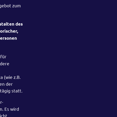
Angebot zum
talten des
orischer,
 Personen
 für
ndere
;
 (wie z.B.
hen der
ägig statt.
r-
. Es wird
icht