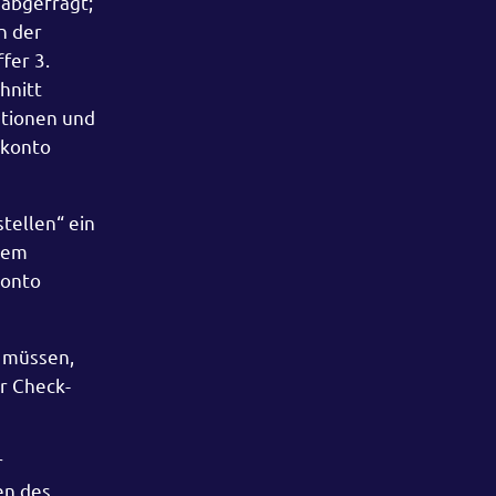
 abgefragt;
n der
fer 3.
hnitt
ationen und
rkonto
tellen“ ein
dem
konto
 müssen,
r Check-
r
en des