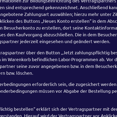
rmationen zur Bildungseinrichtung des Vertragspartners
en sind entsprechend gekennzeichnet. Anschließend kan
ngebotene Zahlungsart auswählen; hierzu mehr unter Zif
nklicken des Buttons „Neues Konto erstellen“ in dem Absc
in Besucherkonto zu erstellen, dort seine Kontaktinform
eses den Kaufvorgang abzuschließen. Die in dem Besuche
gspartner jederzeit eingesehen und geändert werden.
ragspartner über den Button „Jetzt zahlungspflichtig bes
en im Warenkorb befindlichen Labor-Programmen ab. Vor 
spartner seine zuvor angegebenen bzw. in dem Besucher
rn bzw. löschen.
rbedingungen erforderlich sein, die zugesichert werden
Sonderbedingungen müssen vor Abgabe der Bestellung pe
ichtig bestellen“ erklärt sich der Vertragspartner mit de
verstanden. Hierauf wird der Vertragspartner vor Anklick