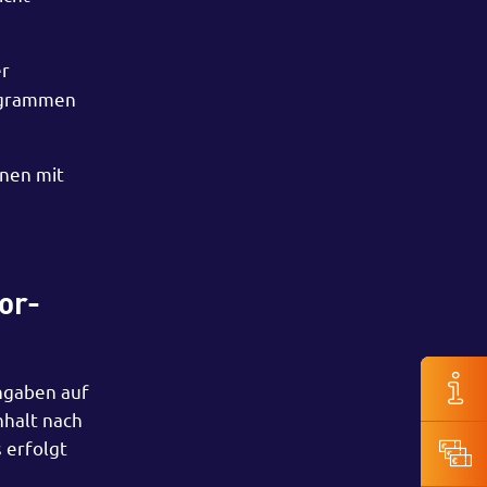
er
rogrammen
onen mit
or-
Angaben auf
nhalt nach
 erfolgt