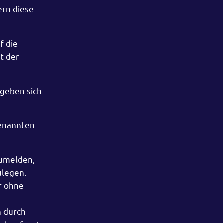
ern diese
f die
t der
rgeben sich
genannten
zumelden,
ulegen.
r ohne
n durch