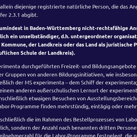
allein diejenige registrierte natürliche Person, die das 
er 2.3.1 abgibt.
umindest in Baden-Württemberg nicht-rechtsfähige Ans
glich ein unselbständiger, d.h. untergeordneter organisat
ie Kommune, der Landkreis oder das Land als juristische
uflichen Schule der Landkreis).
erimenta durchgeführten Freizeit- und Bildungsangebote
r Gruppen von anderen Bildungsinitiativen, wie insbeso
ießlich der MS experimenta – dem Schiff der experimenta
einem anderen außerschulischen Lernort der experimenta
einschließlich etwaigen Besuchen von Ausstellungsbereic
bor-Programme finden mehrstündig, eintägig oder mehrt
schließlich die im Rahmen des Bestellprozesses von Labo
ch, sondern der Anzahl nach benannten dritten Personen
ilnehmerzahl für die Labor-Programme festgelegt, die n