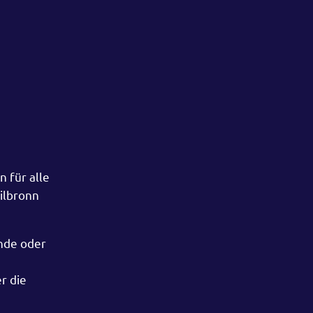
n für alle
ilbronn
nde oder
r die