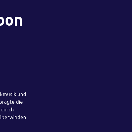
oon
ckmusik und
prägte die
 durch
 überwinden