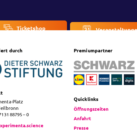
Ticketshop
Veranstaltung
ert durch
Premiumpartner
kt
Quicklinks
menta-Platz
Heilbronn
Öffnungszeiten
 7131 88795 – 0
Anfahrt
xperimenta.science
Presse