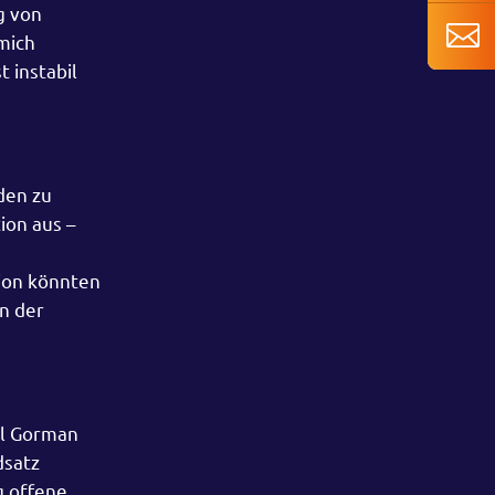
g von
mich
t instabil
den zu
ion aus –
tion könnten
n der
el Gorman
dsatz
 offene,