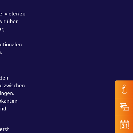
i vielen zu
wir über
r,
motionalen
.
 den
nd zwischen
ingen.
vokanten
und
erst