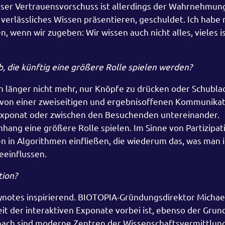
eser Vertrauensvorschuss ist allerdings der Wahrnehmun
verlässliches Wissen präsentieren, geschuldet. Ich habe 
, wenn wir zugeben: Wir wissen auch nicht alles, vieles is
, die künftig eine größere Rolle spielen werden?
n länger nicht mehr, nur Knöpfe zu drücken oder Schubla
r von einer zweiseitigen und ergebnisoffenen Kommunikat
xponat oder zwischen den Besuchenden untereinander.
ang eine größere Rolle spielen. Im Sinne von Partizipa
 in Algorithmen einfließen, die wiederum das, was man i
eeinflussen.
tion?
ynotes inspirierend. BIOTOPIA-Gründungsdirektor Micha
eit der interaktiven Exponate vorbei ist, ebenso der Grun
 nach sind moderne Zentren der Wissenschaftsvermittlung