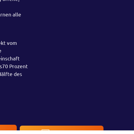
rnen alle
pekt vom
e
inschaft
ls70 Prozent
älfte des
en
Kontakt