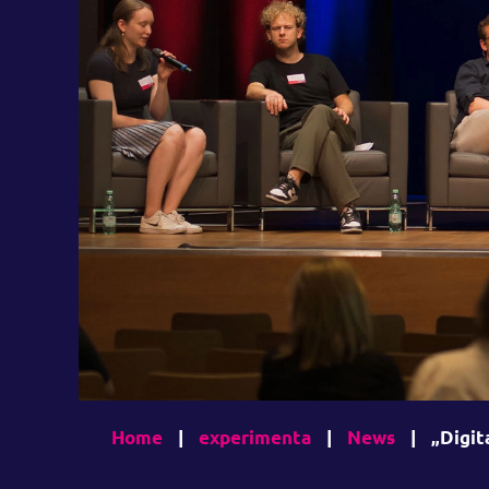
Home
|
experimenta
|
News
|
„Digit