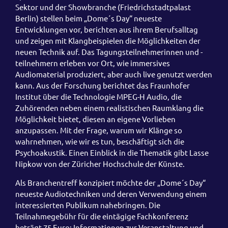
Sektor und der Showbranche (Friedrichstadtpalast
Berlin) stellen beim „Dome´s Day“ neueste
Entwicklungen vor, berichten aus ihrem Berufsalltag
und zeigen mit Klangbeispielen die Möglichkeiten der
neuen Technik auf. Das Tagungsteilnehmerinnen und -
teilnehmern erleben vor Ort, wie immersives
Audiomaterial produziert, aber auch live genutzt werden
kann. Aus der Forschung berichtet das Fraunhofer
Institut über die Technologie MPEG-H Audio, die
Zuhörenden neben einem realistischen Raumklang die
Möglichkeit bietet, diesen an eigene Vorlieben
anzupassen. Mit der Frage, warum wir Klänge so
wahrnehmen, wie wir es tun, beschäftigt sich die
Psychoakustik. Einen Einblick in die Thematik gibt Lasse
Nipkow von der Züricher Hochschule der Künste.
Als Branchentreff konzipiert möchte der „Dome´s Day“
neueste Audiotechniken und deren Verwendung einem
interessierten Publikum nahebringen. Die
Teilnahmegebühr für die eintägige Fachkonferenz
beträgt 75 Euro; Informationen zur Veranstaltung und