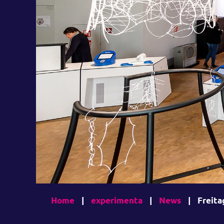
Home
|
experimenta
|
News
|
Freita