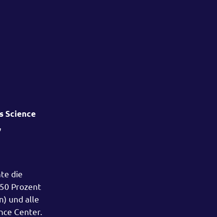
s Science
,
te die
50 Prozent
n) und alle
nce Center.