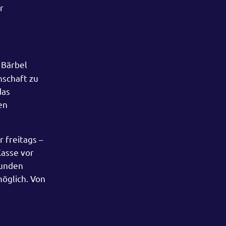
r
 Bärbel
nschaft zu
das
en
 freitags –
Kasse vor
Kunden
öglich. Von