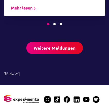
erreichbar sind. Produziert vom
Norrköping Visualization
Mehr lesen
Center C im Rahmen des
WISDOME Projekts.
Zur Veranstaltung
07.
Weitere Meldungen
August
16:00 bis 16:33 Uhr
Blitzgescheit – LIVE
[ff id=“2″]
Komm mit in die Welt von Volt,
Ampere und elektrischen
Impulsen: In „Blitzgescheit “
begleitest du Showstar Funke
und Physikgenie Einstein auf
eine energiegeladene