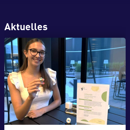
Technik, Freundschaft und
Neugier. Ab 6 Jahren.
Zur Veranstaltung
Aktuelles
07.
August
14:00 bis 14:26 Uhr
Capcom Go! – 3D
Reise zurück in die Zeit mit der
Apollo-Mission zum Mond im
Juli 1969. Mittels neuester 3D-
Technik bist du mittendrin im
Geschehen vor über 50 Jahren.
Der „CapCom“, die
Kontaktperson in Houston für
die Astronauten, gab mit